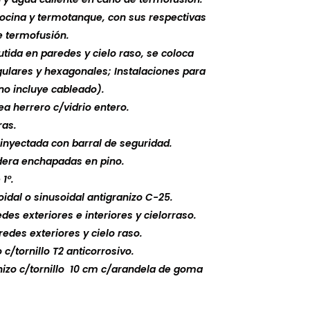
cocina y termotanque, con sus respectivas
e termofusión.
utida en paredes y cielo raso, se coloca
gulares y hexagonales; Instalaciones para
(no incluye cableado).
ea herrero c/vidrio entero.
ras.
t inyectada con barral de seguridad.
dera enchapadas en pino.
1°.
idal o sinusoidal antigranizo C-25.
des exteriores e interiores y cielorraso.
redes exteriores y cielo raso.
 c/tornillo T2 anticorrosivo.
nizo c/tornillo 10 cm c/arandela de goma