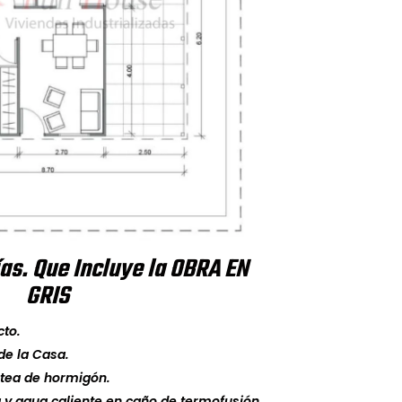
as. Que Incluye la OBRA EN
GRIS
cto.
de la Casa.
atea de hormigón.
a y agua caliente en caño de termofusión.