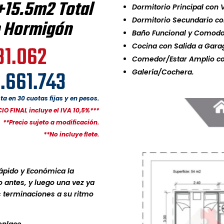
+15.5m2 Total
Dormitorio Principal con V
Dormitorio Secundario con
e Hormigón
Baño Funcional y Comodo
31.062
Cocina con Salida a Gara
Comedor/Estar Amplio con
.661.743
Galería/Cochera.
sta en 30 cuotas fijas y en pesos.
IO FINAL incluye el IVA 10,5%***
**Precio sujeto a modificación.
**No incluye flete.
rápido y Económica la
o antes, y luego una vez ya
as terminaciones a su ritmo